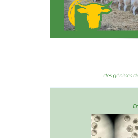
des génisses d
E