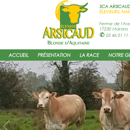
SCA ARSICAU
ÉLEVEURS, NAI
Ferme de l'Av
17230 Marans
✆
05 46 01 11 
ACCUEIL
PRÉSENTATION
LA RACE
NOTRE G