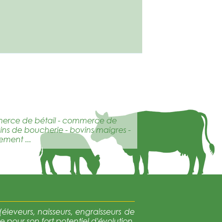
mmerce de bétail - commerce de
vins de boucherie - bovins maigres -
ement ...
éleveurs, naisseurs, engraisseurs de
e pour son fort potentiel d'évolution.