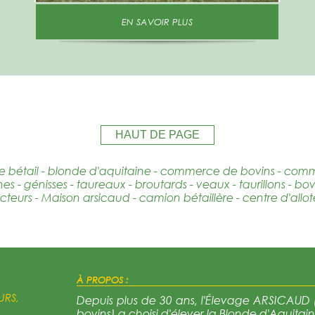
EN SAVOIR PLUS
HAUT DE PAGE
e bétail - blonde d'aquitaine - commerce de bovins - co
s - génisses - taureaux - broutards - veaux - taurillons - bo
teurs - Maison arsicaud - camion bétaillère - centre d'allot
À PROPOS :
URS,
Depuis plus de 30 ans, l'Élevage ARSICAUD (
bovins) a choisi d'élever la Blonde d'Aquitain