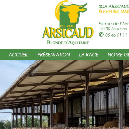
SCA ARSICAU
ÉLEVEURS, NAI
Ferme de l'Av
17230 Marans
✆
05 46 01 11 
ACCUEIL
PRÉSENTATION
LA RACE
NOTRE G