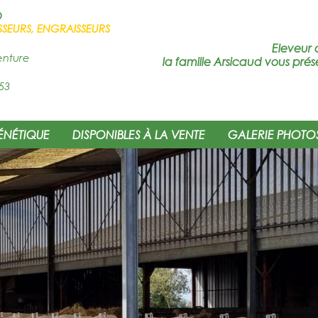
D
SSEURS, ENGRAISSEURS
Eleveur 
enture
la famille Arsicaud vous prés
53
ÉNÉTIQUE
DISPONIBLES À LA VENTE
GALERIE PHOTO