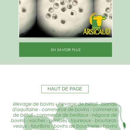
EN SAVOIR PLUS
HAUT DE PAGE
élevage de bovins - élevage de bétail - blonde
d'aquitaine - commerce de bovins - commerce
de bétail - commerce de bestiaux - négoce de
bovins - vaches - génisses - taureaux - broutards -
veaux - taurillons - bovins de boucherie - bovins