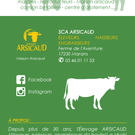
maigres - reproducteurs - Maison arsicaud -
camion bétaillère - centre d'allotement ...
SCA ARSICAUD
ÉLEVEURS, NAISSEURS,
ENGRAISSEURS
Ferme de l'Aventure
17230 Marans
Maison Arsicaud
✆
05 46 01 11 53
Facebook
Instagram
À PROPOS :
Depuis plus de 30 ans, l'Élevage ARSICAUD
(éleveurs, naisseurs, engraisseurs de bovins) a choisi