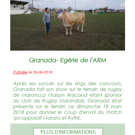
Granada- Egérie de l'ARM
Publiée
le 26-06-2018
Aprés ses succés sur les rings des concours,
Granada fait son show sur le terrain de rugby
de Marans.La Maison Arsicaud étant sponsor
du club de Rugby Marandais, Granada était
présente sur le terrain ce dimanche 18 mars
2018 pour donner le coup d'envoi du match
qui opposait Marans et Aytré.
PLUS D'INFORMATIONS