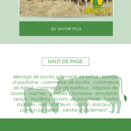
EN SAVOIR PLUS
HAUT DE PAGE
élevage de bovins - élevage de bétail - blonde
d'aquitaine - commerce de bovins - commerce
de bétail - commerce de bestiaux - négoce de
bovins - vaches - génisses - taureaux - broutards -
veaux - taurillons - bovins de boucherie - bovins
maigres - reproducteurs - Maison arsicaud -
camion bétaillère - centre d'allotement ...