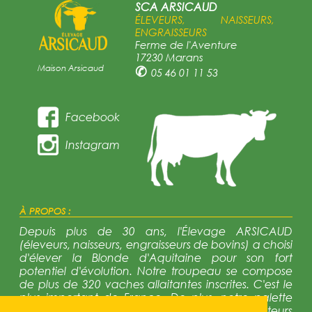
SCA ARSICAUD
ÉLEVEURS, NAISSEURS,
ENGRAISSEURS
Ferme de l'Aventure
17230 Marans
Maison Arsicaud
✆
05 46 01 11 53
Facebook
Instagram
À PROPOS :
Depuis plus de 30 ans, l'Élevage ARSICAUD
(éleveurs, naisseurs, engraisseurs de bovins) a choisi
d'élever la Blonde d'Aquitaine pour son fort
potentiel d'évolution. Notre troupeau se compose
de plus de 320 vaches allaitantes inscrites. C'est le
plus important de France. De plus, notre palette
génétique est trés diversifiée avec 12 reproducteurs