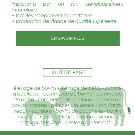
importants par un fort développement
musculaire
• fort développement squelettique
• production de viande de qualité supérieure
EN SAVOIR PLUS
HAUT DE PAGE
élevage de bovins - élevage de bétail - blonde
d'aquitaine - commerce de bovins - commerce
de bétail - commerce de bestiaux - négoce de
bovins - vaches - génisses - taureaux - broutards -
veaux - taurillons - bovins de boucherie - bovins
maigres - reproducteurs - Maison arsicaud -
camion bétaillère - centre d'allotement ...