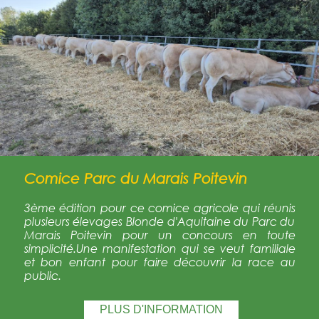
Comice Parc du Marais Poitevin
3ème édition pour ce comice agricole qui réunis
plusieurs élevages Blonde d'Aquitaine du Parc du
Marais Poitevin pour un concours en toute
simplicité.Une manifestation qui se veut familiale
et bon enfant pour faire découvrir la race au
public.
PLUS D'INFORMATION